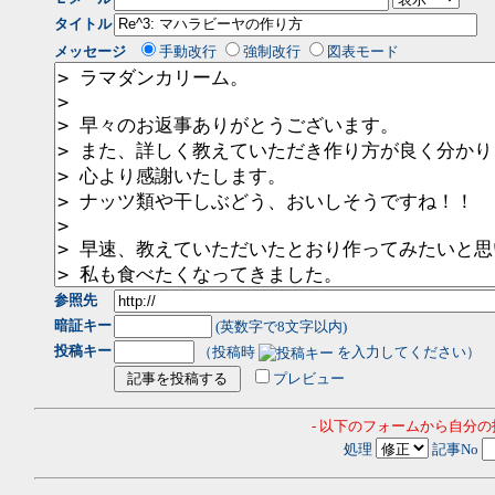
タイトル
メッセージ
手動改行
強制改行
図表モード
参照先
暗証キー
(英数字で8文字以内)
投稿キー
（投稿時
を入力してください）
プレビュー
- 以下のフォームから自分
処理
記事No