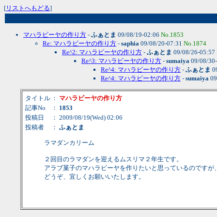
[
リストへもどる
]
マハラビーヤの作り方
-
ふぁとま
09/08/19-02:06
No.1853
Re: マハラビーヤの作り方
-
saphia
09/08/20-07:31
No.1874
Re^2: マハラビーヤの作り方
-
ふぁとま
09/08/26-05:57
Re^3: マハラビーヤの作り方
-
sumaiya
09/08/30
Re^4: マハラビーヤの作り方
-
ふぁとま
0
Re^4: マハラビーヤの作り方
-
sumaiya
09
タイトル
：
マハラビーヤの作り方
記事No
：
1853
投稿日
： 2009/08/19(Wed) 02:06
投稿者
：
ふぁとま
ラマダンカリーム
２回目のラマダンを迎えるムスリマ２年生です。
アラブ菓子のマハラビーヤを作りたいと思っているのですが
どうぞ、宜しくお願いいたします。