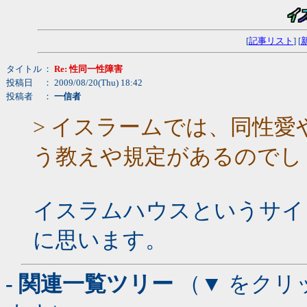
[
記事リスト
] [
タイトル
：
Re: 性同一性障害
投稿日
： 2009/08/20(Thu) 18:42
投稿者
：
一信者
> イスラームでは、同性
う教えや規定があるのでし
イスラムハウスというサイ
に思います。
- 関連一覧ツリー
（▼ をクリ