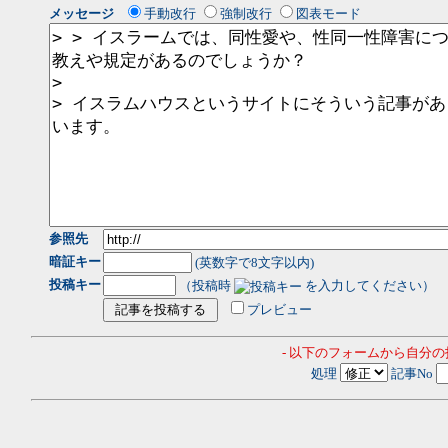
メッセージ
手動改行
強制改行
図表モード
参照先
暗証キー
(英数字で8文字以内)
投稿キー
（投稿時
を入力してください）
プレビュー
- 以下のフォームから自分
処理
記事No