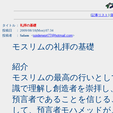
[
記事リスト
] [
タイトル
：
礼拝の基礎
投稿日
： 2009/08/10(Mon) 07:34
投稿者
：
Salam
<
spiderwort77@hotmail.com
>
モスリムの礼拝の基礎
紹介
モスリムの最高の行いとし
識で理解し創造者を崇拝し
預言者であることを信じる
して、預言者モハメッドが