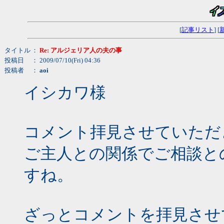
[
記事リスト
] [
タイトル
：
Re: アルジェリア人の夫の事
投稿日
： 2009/07/10(Fri) 04:36
投稿者
：
aoi
イシカワ様
コメント拝見させていただ
ご主人との関係でご相談と
すね。
ざっとコメントを拝見させ