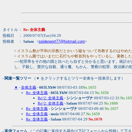
タイトル
：
Re: 全体主義
投稿日
： 2009/07/07(Tue) 04:29
投稿者
：
Salam
<
spiderwort77@hotmail.com
>
> イスラム教が平和の宗教だとかいう嘘をついて布教するのはやめ
> イスラム圏ではいまだに石打ちや斬首刑をやっているし、棄教し
--->犯罪率をその他の国と比べたら自ずと分かると思います。統
し、子殺し、贅沢な自殺、通り魔、ちかん、警察の犯罪、政治家の
- 関連一覧ツリー
（▼ をクリックするとツリー全体を一括表示します）
▼
-
全体主義
-
665LYhW
09/07/03-03:18
No.1655
Re: 全体主義
-
665LYhW
09/07/03-04:15
No.1656
Re^2: 全体主義
-
シンショーヴナ
09/07/03-12:33
No.16
Re^2: 全体主義
-
Salam
09/07/07-04:25
No.1669
Re: 全体主義
-
シンショーヴナ
09/07/03-09:40
No.1657
Re: 全体主義
-
moiz
09/07/04-00:27
No.1659
Re: 全体主義
-
Salam
09/07/07-04:29
No.1670
- 返信フォーム
（この記事に返信する場合は下記フォームから投稿して下さ