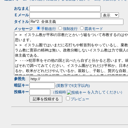
おなまえ
Ｅメール
タイトル
メッセージ
手動改行
強制改行
図表モード
参照先
暗証キー
(英数字で8文字以内)
投稿キー
（投稿時
を入力してください）
プレビュー