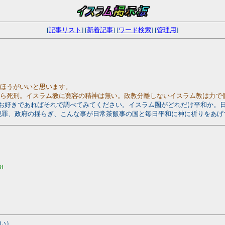
[
記事リスト
] [
新着記事
] [
ワード検索
] [
管理用
]
たほうがいいと思います。
たら死刑。イスラム教に寛容の精神は無い。政教分離しないイスラム教は力で
計がお好きであればそれで調べてみてください。イスラム圏がどれだけ平和か
犯罪、政府の揺らぎ、こんな事が日常茶飯事の国と毎日平和に神に祈りをあげ
58
い）