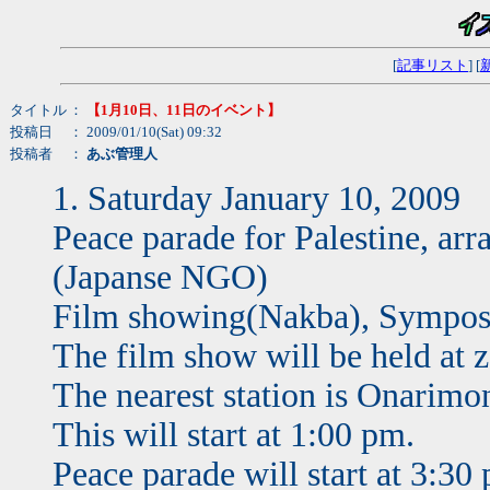
[
記事リスト
] [
タイトル
：
【1月10日、11日のイベント】
投稿日
： 2009/01/10(Sat) 09:32
投稿者
：
あぶ管理人
1. Saturday January 10, 2009
Peace parade for Palestine, ar
(Japanse NGO)
Film showing(Nakba), Sympo
The film show will be held at 
The nearest station is Onarimo
This will start at 1:00 pm.
Peace parade will start at 3:3