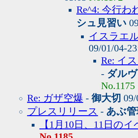
Re^4: 今
シュ見習い
09
イスラエ
09/01/04-2
Re: 
-
ダルヴ
No.1175
Re: ガザ空爆
-
御大切
09/
プレスリリース
-
あぶ管
【1月10日、11日の
No.1185