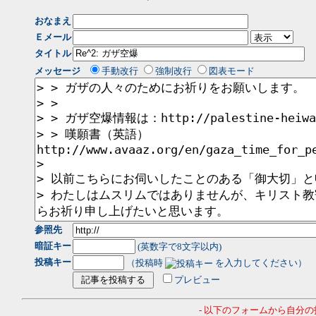
おなまえ
Ｅメール
タイトル
メッセージ
手動改行
強制改行
図表モード
参照先
暗証キー
(英数字で8文字以内)
投稿キー
（投稿時
を入力してください）
プレビュー
- 以下のフォームから自分