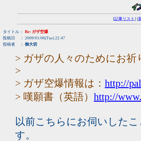
[
記事リスト
] [
タイトル
：
Re: ガザ空爆
投稿日
： 2009/01/06(Tue) 22:47
投稿者
：
御大切
> ガザの人々のためにお
>
> ガザ空爆情報は：
http://pa
> 嘆願書（英語）
http://www
以前こちらにお伺いしたこ
す。