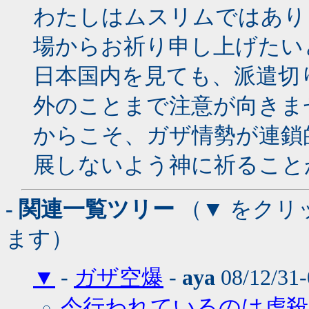
わたしはムスリムではあり
場からお祈り申し上げたい
日本国内を見ても、派遣切
外のことまで注意が向きま
からこそ、ガザ情勢が連鎖
展しないよう神に祈ること
- 関連一覧ツリー
（▼ をクリ
ます）
▼
-
ガザ空爆
-
aya
08/12/31-
今行われているのは虐殺