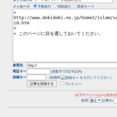
メッセージ
手動改行
強制改行
図表モード
参照先
暗証キー
(英数字で8文字以内)
投稿キー
（投稿時
を入力してください）
プレビュー
- 以下のフォームから自分
処理
記事No