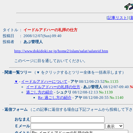
[
記事リスト
] [
タイトル
：
イードルアドハーの礼拝の仕方
投稿日
： 2008/12/07(Sun) 09:40
投稿者
：
あぶ管理人
http://www.dokidoki.ne.jp/home2/islam/salat/salateid.htm
このページに目を通しておいてください。
- 関連一覧ツリー
（▼ をクリックするとツリー全体を一括表示します）
▼
-
イードルアドハーについて
-
アヤ
08/12/06-23:52
No.1135
イードルアドハーの礼拝の仕方
-
あぶ管理人
08/12/07-09:40
N
過ごし方の紹介
-
シュクリ
08/12/08-12:13
No.1139
Re: 過ごし方の紹介
-
アヤ
08/12/08-20:55
No.1140
- 返信フォーム
（この記事に返信する場合は下記フォームから投稿して下さ
おなまえ
Ｅメール
タイトル