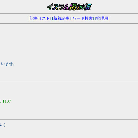
[
記事リスト
] [
新着記事
] [
ワード検索
] [
管理用
]
さいませ。
o.1137
い）