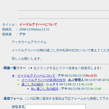
タイトル
：
イードルアドハーについて
投稿日
： 2008/12/06(Sat) 23:52
投稿者
：
アヤ
アッサラームアライクム
イードルアドハーの時の過ごし方や礼拝の仕方について教えてくだ
宜しくお願いします。
- 関連一覧ツリー
（▼ をクリックするとツリー全体を一括表示します）
▼
-
イードルアドハーについて
-
アヤ
08/12/06-23:52
No.1135
イードルアドハーの礼拝の仕方
-
あぶ管理人
08/12/07-09:40
N
過ごし方の紹介
-
シュクリ
08/12/08-12:13
No.1139
Re: 過ごし方の紹介
-
アヤ
08/12/08-20:55
No.1140
- 返信フォーム
（この記事に返信する場合は下記フォームから投稿して下さ
おなまえ