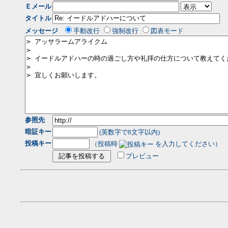
Ｅメール
タイトル
メッセージ
手動改行
強制改行
図表モード
参照先
暗証キー
(英数字で8文字以内)
投稿キー
（投稿時
を入力してください）
プレビュー