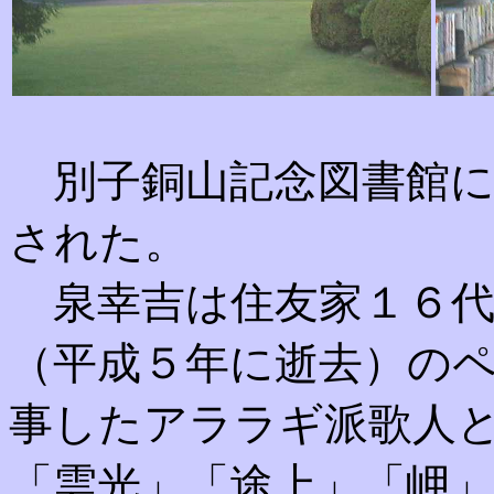
別子銅山記念図書館に
された。
泉幸吉は住友家１６代
（平成５年に逝去）の
事したアララギ派歌人
「雲光」「途上」「岬