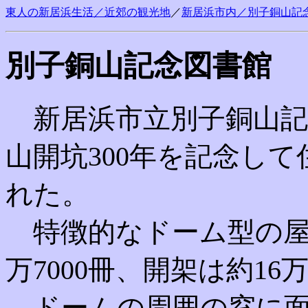
東人の新居浜生活／近郊の観光地
／
新居浜市内／
別子銅山記
別子銅山記念図書館
新居浜市立別子銅山記念
山開坑300年を記念して
れた。
特徴的なドーム型の屋
万7000冊、開架は約16万
ドームの周囲の窓に面