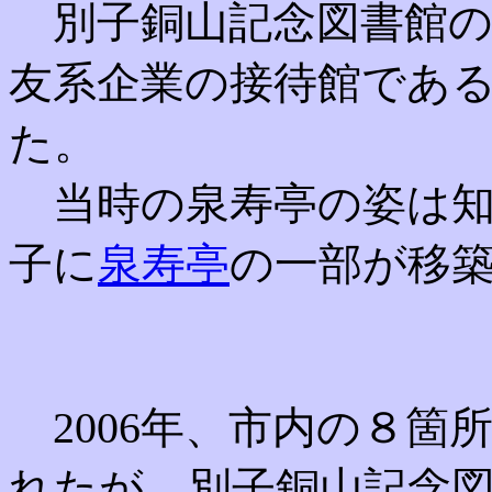
別子銅山記念図書館の
友系企業の接待館であ
た。
当時の泉寿亭の姿は知
子に
泉寿亭
の一部が移
2006年、市内の８箇
れたが、別子銅山記念