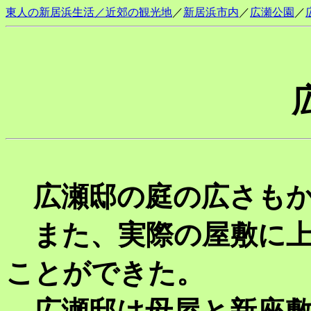
東人の新居浜生活／近郊の観光地
／
新居浜市内
／
広瀬公園
／
広瀬邸の庭の広さもか
また、実際の屋敷に上
ことができた。