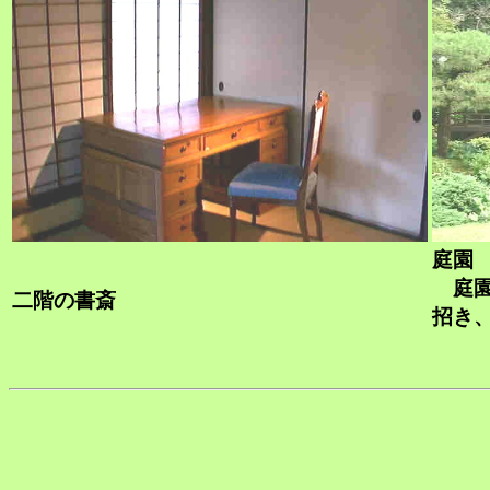
庭園
庭園
二階の書斎
招き