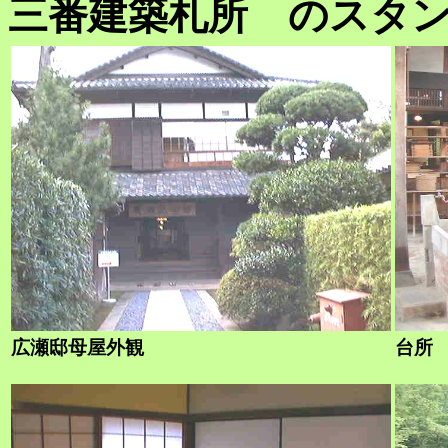
三番建築札所 のスタ
広瀬邸母屋外観
台所