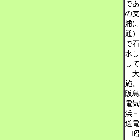
であ
の支
浦に
通）
で石
水し
して
大
施。
阪島
電気
浜－
送電
昭和