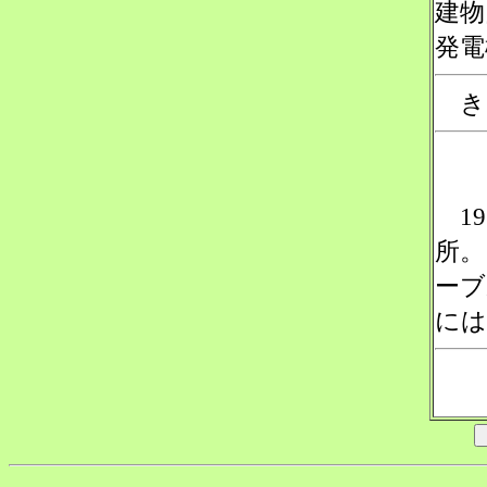
建物
発電
き
19
所。
ーブ
には