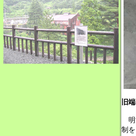
旧端
明治
制を