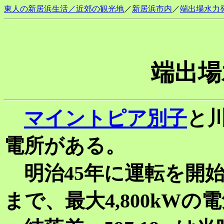
東人の新居浜生活／近郊の観光地
／
新居浜市内
／
端出場水力
端出場
マイントピア別子
と
電所がある。
明治45年に運転を開始
まで、最大4,800kW