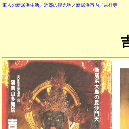
東人の新居浜生活／近郊の観光地
／
新居浜市内
／
吉祥寺