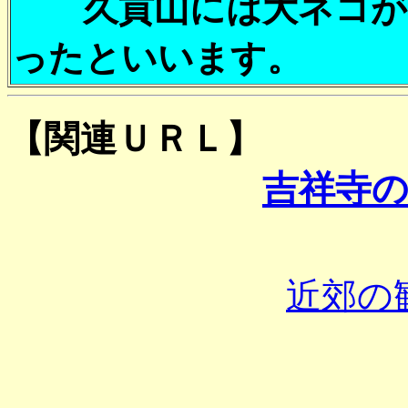
久貢山には大ネコがい
ったといいます。
【関連ＵＲＬ】
吉祥寺
近郊の