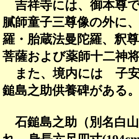
吉祥寺には、御本尊で
膩師童子三尊像の外に
羅・胎蔵法曼陀羅、釈尊
菩薩および薬師十二神
また、境内には 子安
鎚島之助供養碑がある
石鎚島之助（別名白山