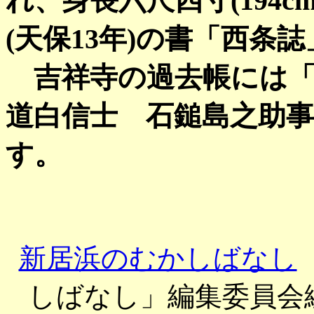
れ、身長六尺四寸(194cm
(天保13年)の書「西条
吉祥寺の過去帳には「延享
道白信士 石鎚島之助
す。
新居浜のむかしばなし
しばなし」編集委員会