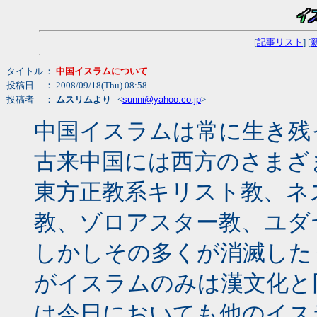
[
記事リスト
] [
タイトル
：
中国イスラムについて
投稿日
： 2008/09/18(Thu) 08:58
投稿者
：
ムスリムより
<
sunni@yahoo.co.jp
>
中国イスラムは常に生き残
古来中国には西方のさまざ
東方正教系キリスト教、ネ
教、ゾロアスター教、ユダ
しかしその多くが消滅した
がイスラムのみは漢文化と
は今日においても他のイス