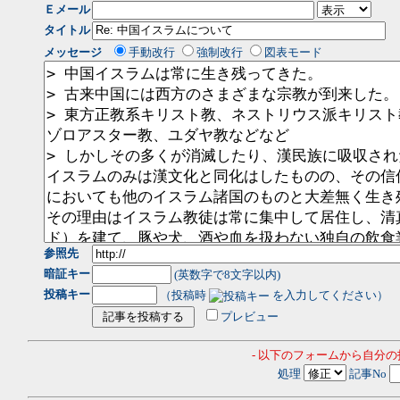
Ｅメール
タイトル
メッセージ
手動改行
強制改行
図表モード
参照先
暗証キー
(英数字で8文字以内)
投稿キー
（投稿時
を入力してください）
プレビュー
- 以下のフォームから自分
処理
記事No