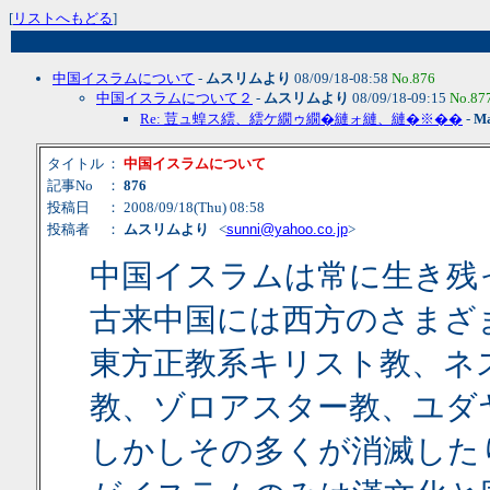
[
リストへもどる
]
中国イスラムについて
-
ムスリムより
08/09/18-08:58
No.876
中国イスラムについて２
-
ムスリムより
08/09/18-09:15
No.87
Re: 荳ュ蝗ス繧、繧ケ繝ゥ繝�縺ォ縺、縺�※��
-
Ma
タイトル
：
中国イスラムについて
記事No
：
876
投稿日
： 2008/09/18(Thu) 08:58
投稿者
：
ムスリムより
<
sunni@yahoo.co.jp
>
中国イスラムは常に生き残
古来中国には西方のさまざ
東方正教系キリスト教、ネ
教、ゾロアスター教、ユダ
しかしその多くが消滅した