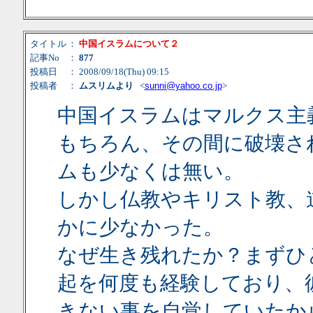
タイトル
：
中国イスラムについて２
記事No
：
877
投稿日
： 2008/09/18(Thu) 09:15
投稿者
：
ムスリムより
<
sunni@yahoo.co.jp
>
中国イスラムはマルクス主
もちろん、その間に破壊さ
ムも少なくは無い。
しかし仏教やキリスト教、
かに少なかった。
なぜ生き残れたか？まずひ
起を何度も経験しており、
きない事を自覚していたか