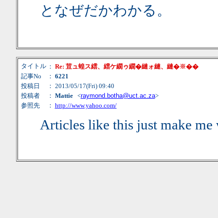
となぜだかわかる。
タイトル
：
Re: 荳ュ蝗ス繧、繧ケ繝ゥ繝�縺ォ縺、縺�※��
記事No
：
6221
投稿日
： 2013/05/17(Fri) 09:40
投稿者
：
Mattie
<
raymond.botha@uct.ac.za
>
参照先
：
http://www.yahoo.com/
Articles like this just make me