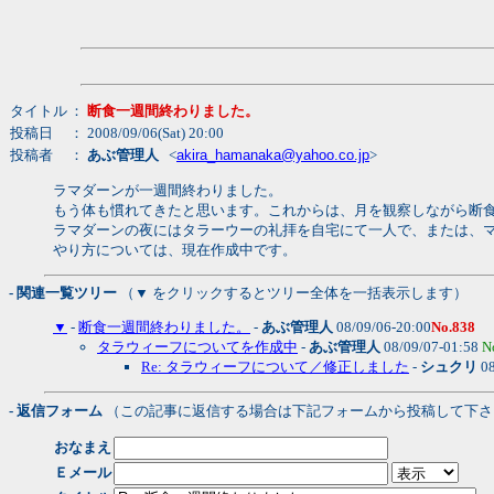
タイトル
：
断食一週間終わりました。
投稿日
： 2008/09/06(Sat) 20:00
投稿者
：
あぶ管理人
<
akira_hamanaka@yahoo.co.jp
>
ラマダーンが一週間終わりました。
もう体も慣れてきたと思います。これからは、月を観察しながら断
ラマダーンの夜にはタラーウーの礼拝を自宅にて一人で、または、
やり方については、現在作成中です。
- 関連一覧ツリー
（▼ をクリックするとツリー全体を一括表示します）
▼
-
断食一週間終わりました。
-
あぶ管理人
08/09/06-20:00
No.838
タラウィーフについてを作成中
-
あぶ管理人
08/09/07-01:58
N
Re: タラウィーフについて／修正しました
-
シュクリ
08
- 返信フォーム
（この記事に返信する場合は下記フォームから投稿して下さ
おなまえ
Ｅメール