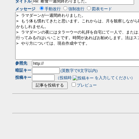
タイトル
メッセージ
手動改行
強制改行
図表モード
参照先
暗証キー
(英数字で8文字以内)
投稿キー
（投稿時
を入力してください）
プレビュー