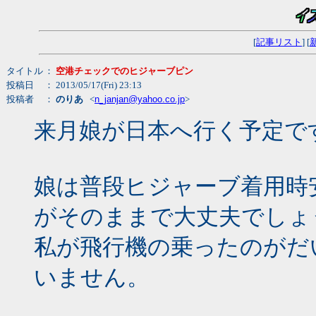
[
記事リスト
] [
タイトル
：
空港チェックでのヒジャーブピン
投稿日
： 2013/05/17(Fri) 23:13
投稿者
：
のりあ
<
n_janjan@yahoo.co.jp
>
来月娘が日本へ行く予定で
娘は普段ヒジャーブ着用時
がそのままで大丈夫でしょ
私が飛行機の乗ったのがだ
いません。