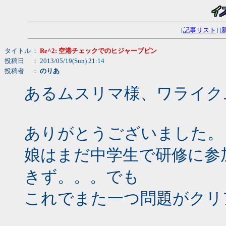
[
記事リスト
] [
タイトル
：
Re^2: 空港チェックでのヒジャーブピン
投稿日
： 2013/05/19(Sun) 21:14
投稿者
：
のりあ
あるムスリマ様、ワライク
ありがとうございました。
娘はまだ中学生で研修に参
きず。。。でも
これでまた一つ問題がクリ