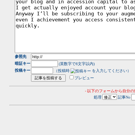
参照先
暗証キー
(英数字で8文字以内)
投稿キー
（投稿時
を入力してください）
プレビュー
- 以下のフォームから自分
処理
記事No