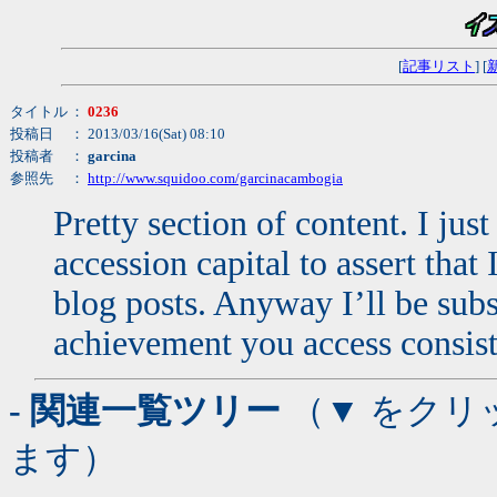
[
記事リスト
] [
タイトル
：
0236
投稿日
： 2013/03/16(Sat) 08:10
投稿者
：
garcina
参照先
：
http://www.squidoo.com/garcinacambogia
Pretty section of content. I ju
accession capital to assert that
blog posts. Anyway I’ll be sub
achievement you access consist
- 関連一覧ツリー
（▼ をクリ
ます）