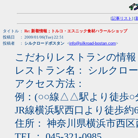
[
記事リスト
] [
タイトル
：
Re: 新着情報；トルコ・エスニック食材ハラールショップ
投稿日
： 2009/01/06(Tue) 22:51
投稿者
：
シルクロードボスタン
<
info@silkroad-bostan.com
>
こだわりレストランの情報
レストラン名： シルクロ
アクセス方法：
例：(○○線△△駅より徒歩○
JR線横浜駅西口より徒歩約
住所： 神奈川県横浜市西
TEL： 045-321-0985