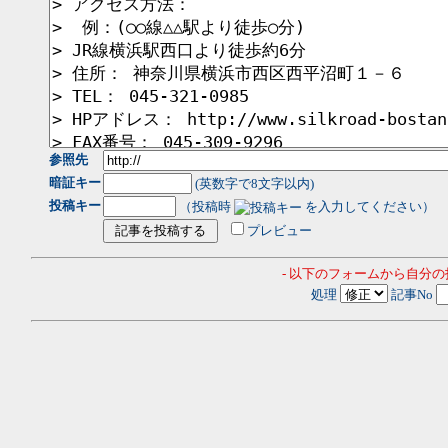
参照先
暗証キー
(英数字で8文字以内)
投稿キー
（投稿時
を入力してください）
プレビュー
- 以下のフォームから自分
処理
記事No