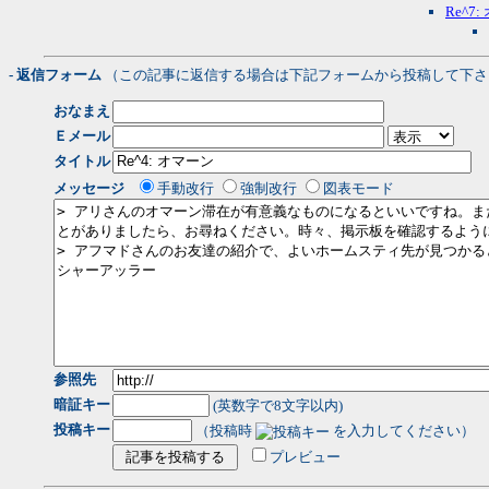
Re^7
- 返信フォーム
（この記事に返信する場合は下記フォームから投稿して下さ
おなまえ
Ｅメール
タイトル
メッセージ
手動改行
強制改行
図表モード
参照先
暗証キー
(英数字で8文字以内)
投稿キー
（投稿時
を入力してください）
プレビュー