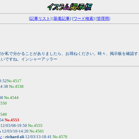
[
記事リスト
] [
新着記事
] [
ワード検索
] [
管理用
]
何か私で分かることがありましたら、お尋ねください。時々、掲示板を確認す
良いですね。インシャーアッラー
3:52
No.4517
04:38
No.4538
38
No.4544
4550
4549
:54
No.4553
12/03/08-19:50
No.4555
る
12/03/10-14:20
No.4561
ン
-
richard ali
12/03/13-18:41
No.4570