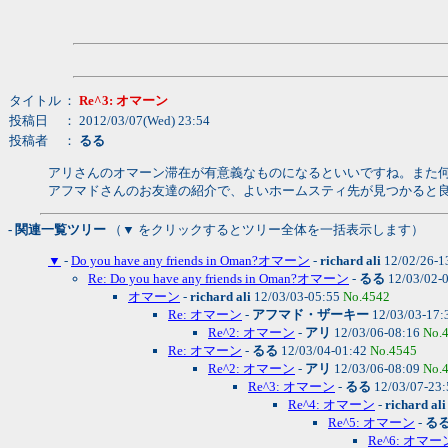
タイトル
：
Re^3: オマーン
投稿日
： 2012/03/07(Wed) 23:54
投稿者
：
るる
アリさんのオマーン滞在が有意義なものになるといいですね。また
アフマドさんのお友達の紹介で、よいホームスティ先が見つかると
- 関連一覧ツリー
（▼ をクリックするとツリー全体を一括表示します）
▼
-
Do you have any friends in Oman?オマーン
-
richard ali
12/02/26-1
Re: Do you have any friends in Oman?オマーン
-
るる
12/03/02-
オマーン
-
richard ali
12/03/03-05:55
No.4542
Re: オマーン
-
アフマド・ザーキー
12/03/03-17:
Re^2: オマーン
-
アリ
12/03/06-08:16
No.
Re: オマーン
-
るる
12/03/04-01:42
No.4545
Re^2: オマーン
-
アリ
12/03/06-08:09
No.
Re^3: オマーン
-
るる
12/03/07-23
Re^4: オマーン
-
richard ali
Re^5: オマーン
-
る
Re^6: オマー