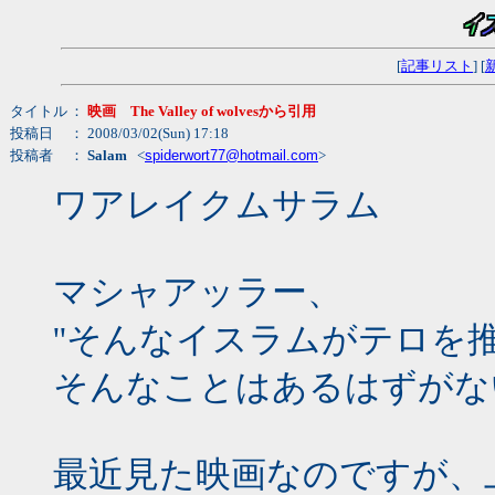
[
記事リスト
] [
タイトル
：
映画 The Valley of wolvesから引用
投稿日
： 2008/03/02(Sun) 17:18
投稿者
：
Salam
<
spiderwort77@hotmail.com
>
ワアレイクムサラム
マシャアッラー、
''そんなイスラムがテロを
そんなことはあるはずがな
最近見た映画なのですが、