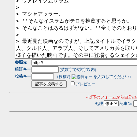
参照先
暗証キー
(英数字で8文字以内)
投稿キー
（投稿時
を入力してください）
プレビュー
- 以下のフォームから自分
処理
記事No