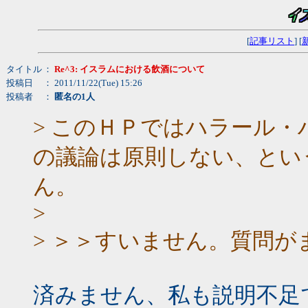
[
記事リスト
] [
タイトル
：
Re^3: イスラムにおける飲酒について
投稿日
： 2011/11/22(Tue) 15:26
投稿者
：
匿名の1人
> このＨＰではハラール
の議論は原則しない、とい
ん。
>
> ＞＞すいません。質問
済みません、私も説明不足