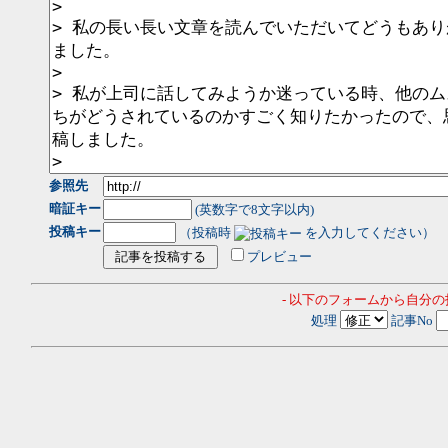
参照先
暗証キー
(英数字で8文字以内)
投稿キー
（投稿時
を入力してください）
プレビュー
- 以下のフォームから自分
処理
記事No