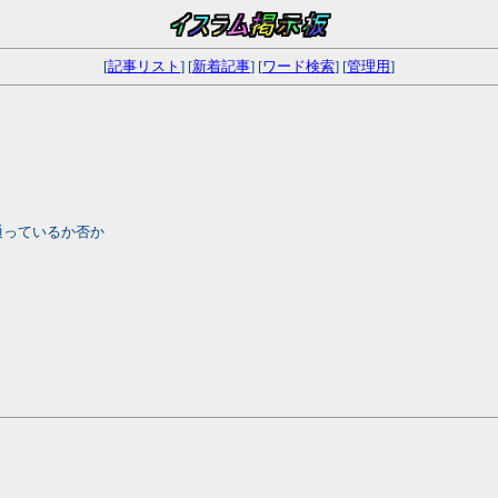
[
記事リスト
] [
新着記事
] [
ワード検索
] [
管理用
]
通っているか否か