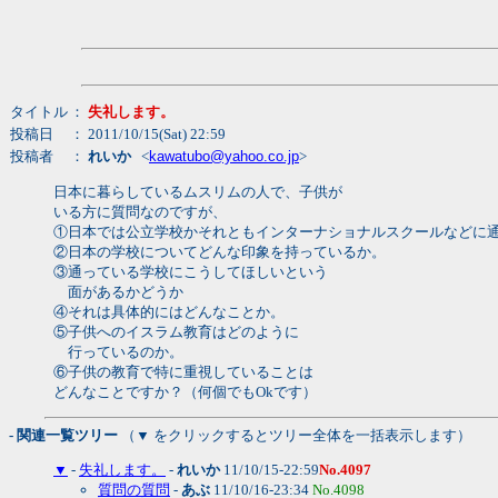
タイトル
：
失礼します。
投稿日
： 2011/10/15(Sat) 22:59
投稿者
：
れいか
<
kawatubo@yahoo.co.jp
>
日本に暮らしているムスリムの人で、子供が
いる方に質問なのですが、
①日本では公立学校かそれともインターナショナルスクールなどに
②日本の学校についてどんな印象を持っているか。
③通っている学校にこうしてほしいという
面があるかどうか
④それは具体的にはどんなことか。
⑤子供へのイスラム教育はどのように
行っているのか。
⑥子供の教育で特に重視していることは
どんなことですか？（何個でもOkです）
- 関連一覧ツリー
（▼ をクリックするとツリー全体を一括表示します）
▼
-
失礼します。
-
れいか
11/10/15-22:59
No.4097
質問の質問
-
あぶ
11/10/16-23:34
No.4098