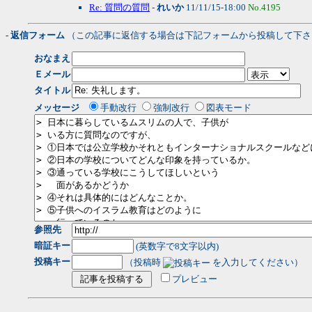
Re: 質問の質問
-
れいか
11/11/15-18:00
No.4195
- 返信フォーム
（この記事に返信する場合は下記フォームから投稿して下さ
おなまえ
Ｅメール
タイトル
メッセージ
手動改行
強制改行
図表モード
参照先
暗証キー
(英数字で8文字以内)
投稿キー
（投稿時
を入力してください）
プレビュー