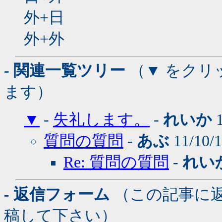
外+日
外+外
- 関連一覧ツリー
（▼ をクリ
ます）
▼
-
失礼します。
-
れいか
1
質問の質問
-
あぶ
11/10/
Re: 質問の質問
-
れい
- 返信フォーム
（この記事に
稿して下さい）