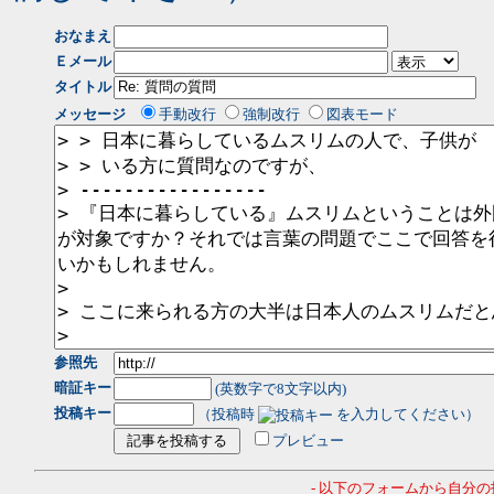
おなまえ
Ｅメール
タイトル
メッセージ
手動改行
強制改行
図表モード
参照先
暗証キー
(英数字で8文字以内)
投稿キー
（投稿時
を入力してください）
プレビュー
- 以下のフォームから自分