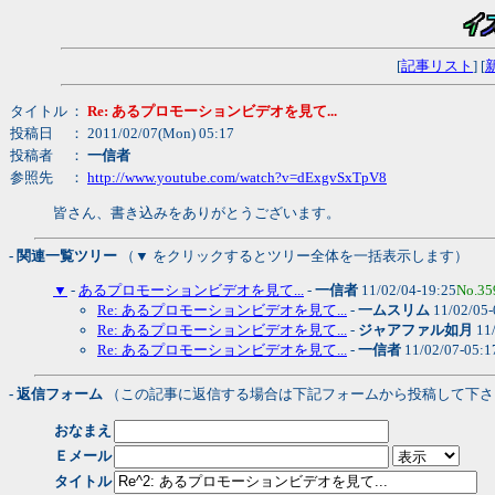
[
記事リスト
] [
タイトル
：
Re: あるプロモーションビデオを見て...
投稿日
： 2011/02/07(Mon) 05:17
投稿者
：
一信者
参照先
：
http://www.youtube.com/watch?v=dExgvSxTpV8
皆さん、書き込みをありがとうございます。
- 関連一覧ツリー
（▼ をクリックするとツリー全体を一括表示します）
▼
-
あるプロモーションビデオを見て...
-
一信者
11/02/04-19:25
No.35
Re: あるプロモーションビデオを見て...
-
一ムスリム
11/02/05
Re: あるプロモーションビデオを見て...
-
ジャアファル如月
11/
Re: あるプロモーションビデオを見て...
-
一信者
11/02/07-05:
- 返信フォーム
（この記事に返信する場合は下記フォームから投稿して下さ
おなまえ
Ｅメール
タイトル