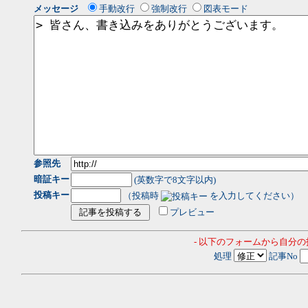
メッセージ
手動改行
強制改行
図表モード
参照先
暗証キー
(英数字で8文字以内)
投稿キー
（投稿時
を入力してください）
プレビュー
- 以下のフォームから自分
処理
記事No