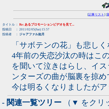
[
記事リスト
] [
タイトル
：
Re: あるプロモーションビデオを見て...
投稿日
： 2011/02/05(Sat) 15:57
投稿者
：
ジャアファル如月
「サボテンの花」も悲しく
4年前の失恋沙汰の時はこの曲と
を聞いて泣きはらし、イス
ンターズの曲が脳裏を掠め
今は明るくなりましたがア
- 関連一覧ツリー
（▼ をクリ