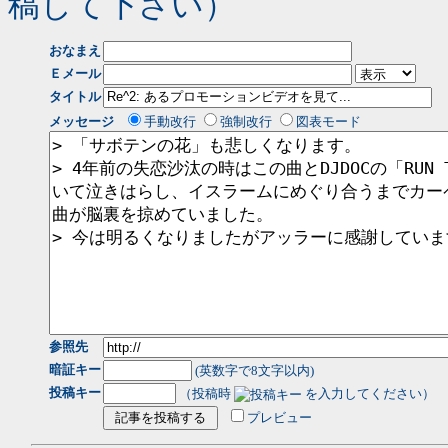
稿して下さい）
おなまえ
Ｅメール
タイトル
メッセージ
手動改行
強制改行
図表モード
参照先
暗証キー
(英数字で8文字以内)
投稿キー
（投稿時
を入力してください）
プレビュー