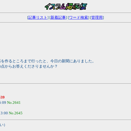
[
記事リスト
] [
新着記事
] [
ワード検索
] [
管理用
]
を作るところまで行ったと、今日の新聞にありました。
点からお答えくださりませんか？
639
6:09
No.2641
13:00
No.2645
い）