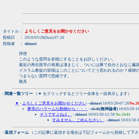
タイトル
：
よろしくご意見をお聞かせください
投稿日
： 2010/03/28(Sun) 07:26
投稿者
：
shinzei
拝啓
このような質問を皆様にすることをお許しください。
最近の再生医学の発展は凄まじく、ついには豚で自分とおなじ臓器
イスラム教徒の皆様はこのことについてどう思われるのか？戒律の
つまらない質問で恐縮です。
敬具
- 関連一覧ツリー
（▼ をクリックするとツリー全体を一括表示します）
▼
-
よろしくご意見をお聞かせください
-
shinzei
10/03/28-07:26
No.2
豚等のハラームな動物から・・・
-
sloth(無神論者)
10/03/29-1
そうですよねえ。
-
shinzei
10/03/30-12:58
No.2644
すみません。ごめんなさい。
-
shinzei
10/03/30-
- 返信フォーム
（この記事に返信する場合は下記フォームから投稿して下さ