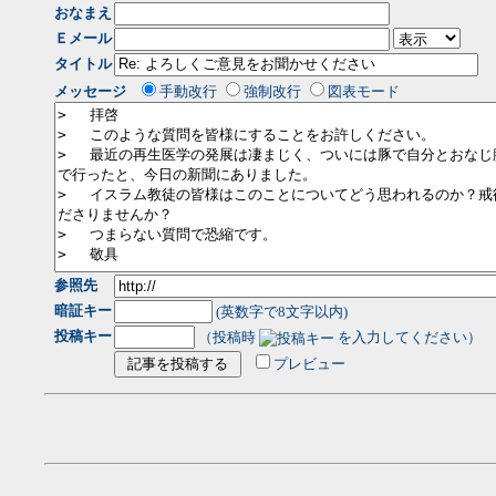
おなまえ
Ｅメール
タイトル
メッセージ
手動改行
強制改行
図表モード
参照先
暗証キー
(英数字で8文字以内)
投稿キー
（投稿時
を入力してください）
プレビュー