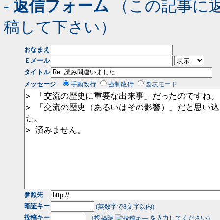
- 返信フォーム
（この記事に
稿して下さい）
おなまえ
Ｅメール
タイトル
メッセージ
手動改行
強制改行
図表モード
参照先
暗証キー
(英数字で8文字以内)
投稿キー
（投稿時
を入力してください）