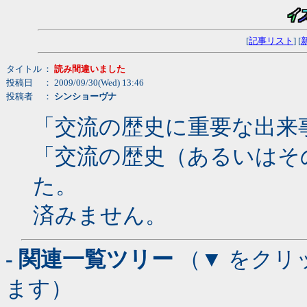
[
記事リスト
] [
タイトル
：
読み間違いました
投稿日
： 2009/09/30(Wed) 13:46
投稿者
：
シンショーヴナ
「交流の歴史に重要な出来
「交流の歴史（あるいはそ
た。
済みません。
- 関連一覧ツリー
（▼ をクリ
ます）