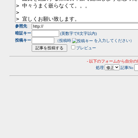
参照先
暗証キー
(英数字で8文字以内)
投稿キー
（投稿時
を入力してください）
プレビュー
- 以下のフォームから自分
処理
記事No