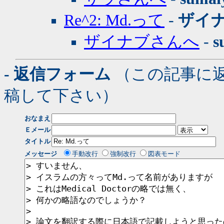
Re^2: Md.って
-
ザイ
ザイナブさんへ
-
s
- 返信フォーム
（この記事に
稿して下さい）
おなまえ
Ｅメール
タイトル
メッセージ
手動改行
強制改行
図表モード