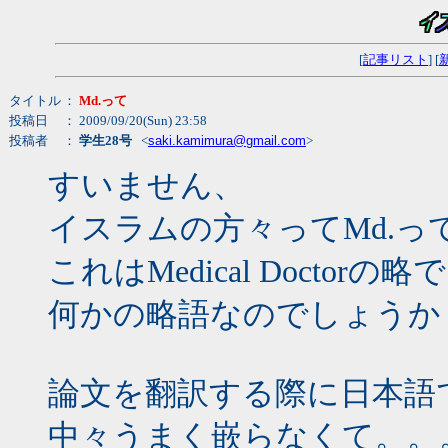
[
記事リスト
] [
タイトル
：
Md.って
投稿日
： 2009/09/20(Sun) 23:58
投稿者
：
学生28号
<
saki.kamimura@gmail.com
>
すいません、
イスラムの方々ってMd.っ
これはMedical Doctorの
何かの略語なのでしょうか
論文を翻訳する際に日本語
中々うまく嵌らなくて。。