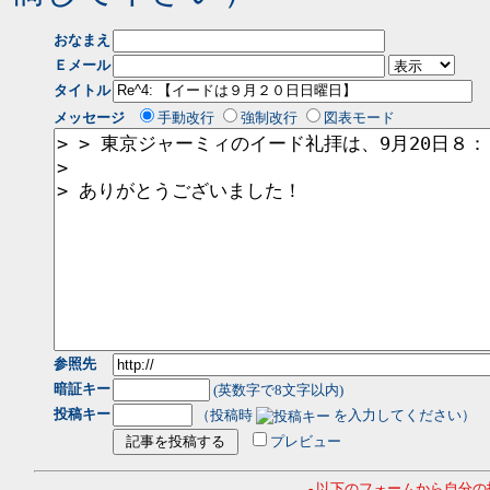
おなまえ
Ｅメール
タイトル
メッセージ
手動改行
強制改行
図表モード
参照先
暗証キー
(英数字で8文字以内)
投稿キー
（投稿時
を入力してください）
プレビュー
- 以下のフォームから自分