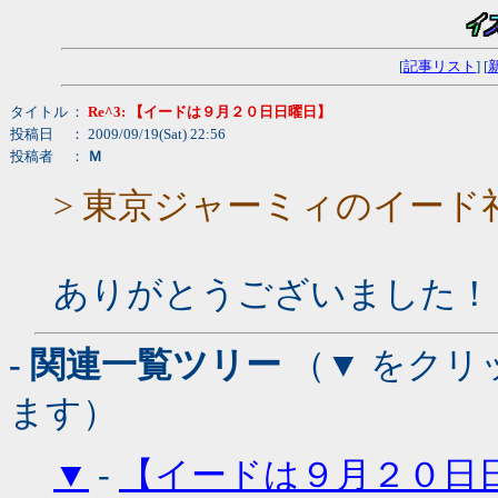
[
記事リスト
] [
タイトル
：
Re^3: 【イードは９月２０日日曜日】
投稿日
： 2009/09/19(Sat) 22:56
投稿者
：
Ｍ
> 東京ジャーミィのイード
ありがとうございました！
- 関連一覧ツリー
（▼ をクリ
ます）
▼
-
【イードは９月２０日