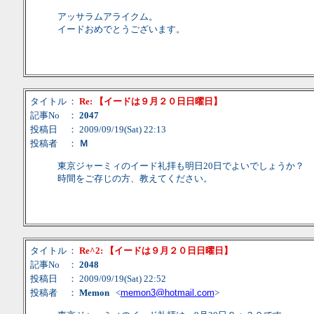
アッサラムアライクム。
イードおめでとうございます。
タイトル
：
Re: 【イードは９月２０日日曜日】
記事No
：
2047
投稿日
： 2009/09/19(Sat) 22:13
投稿者
：
Ｍ
東京ジャーミィのイード礼拝も明日20日でよいでしょうか？
時間をご存じの方、教えてください。
タイトル
：
Re^2: 【イードは９月２０日日曜日】
記事No
：
2048
投稿日
： 2009/09/19(Sat) 22:52
投稿者
：
Memon
<
memon3@hotmail.com
>