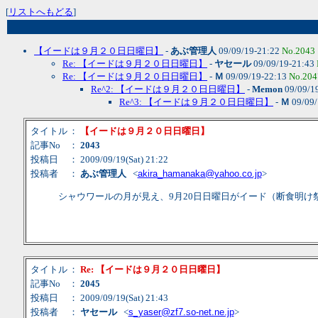
[
リストへもどる
]
【イードは９月２０日日曜日】
-
あぶ管理人
09/09/19-21:22
No.2043
Re: 【イードは９月２０日日曜日】
-
ヤセール
09/09/19-21:43
Re: 【イードは９月２０日日曜日】
-
Ｍ
09/09/19-22:13
No.204
Re^2: 【イードは９月２０日日曜日】
-
Memon
09/09/1
Re^3: 【イードは９月２０日日曜日】
-
Ｍ
09/09/
タイトル
：
【イードは９月２０日日曜日】
記事No
：
2043
投稿日
： 2009/09/19(Sat) 21:22
投稿者
：
あぶ管理人
<
akira_hamanaka@yahoo.co.jp
>
シャウワールの月が見え、9月20日日曜日がイード（断食明
タイトル
：
Re: 【イードは９月２０日日曜日】
記事No
：
2045
投稿日
： 2009/09/19(Sat) 21:43
投稿者
：
ヤセール
<
s_yaser@zf7.so-net.ne.jp
>