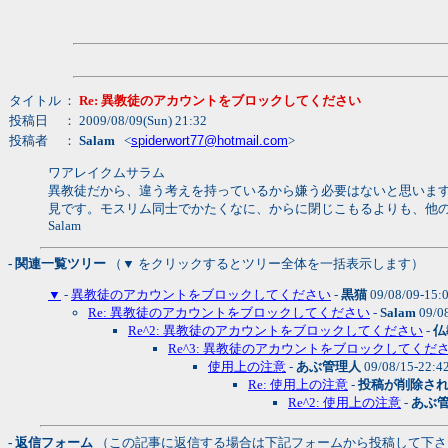
タイトル
：
Re: 異教徒のアカウントをブロックしてください
投稿日
： 2009/08/09(Sun) 21:32
投稿者
：
Salam
<
spiderwort77@hotmail.com
>
ワアレイクムサラム
異教徒だから、違う考えを持っているから嫌う必要はないと思いま
見です。モスリム同士でかたくなに、からに閉じこもるよりも、他
Salam
- 関連一覧ツリー
（▼ をクリックするとツリー全体を一括表示します）
▼
-
異教徒のアカウントをブロックしてください
-
黒猫
09/08/09-15:
Re: 異教徒のアカウントをブロックしてください
-
Salam
09/0
Re^2: 異教徒のアカウントをブロックしてください
-
仏
Re^3: 異教徒のアカウントをブロックしてくだ
使用上の注意
-
あぶ管理人
09/08/15-22:4
Re: 使用上の注意
-
投稿が削除さ
Re^2: 使用上の注意
-
あぶ
- 返信フォーム
（この記事に返信する場合は下記フォームから投稿して下さ