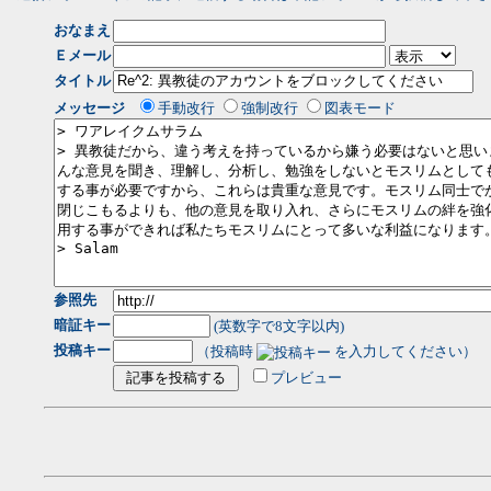
おなまえ
Ｅメール
タイトル
メッセージ
手動改行
強制改行
図表モード
参照先
暗証キー
(英数字で8文字以内)
投稿キー
（投稿時
を入力してください）
プレビュー