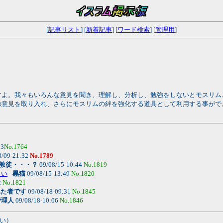
[
記事リスト
] [
新着記事
] [
ワード検索
] [
管理用
]
すよ。我々もいろんな意見を聞き、理解し、分析し、勉強をしないとモスリム
の意見を取り入れ、さらにモスリムの絆を強化する道具として利用する事がで
03
No.1764
8/09-21:32
No.1789
教徒・・・？
09/08/15-10:44
No.1819
さい
-
黒猫
09/08/15-13:49
No.1820
2
No.1821
れた者です
09/08/18-09:31
No.1845
管理人
09/08/18-10:06
No.1846
い）