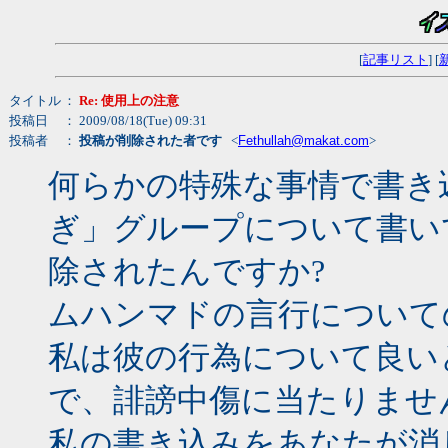
[
記事リスト
] [
タイトル
：
Re: 使用上の注意
投稿日
： 2009/08/18(Tue) 09:31
投稿者
：
投稿が削除された者です
<
Fethullah@makat.com
>
何らかの特殊な事情で書き
ぎ」グループについて書い
除されたんですか?
ムハンマドの言行について
私は彼の行為について良い
で、誹謗中傷に当たりませ
私の書き込みをあなたが消