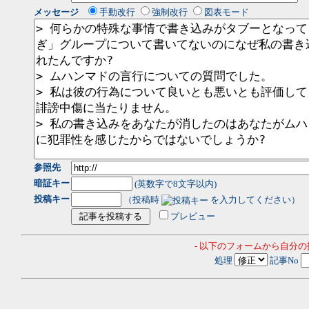
メッセージ
手動改行
強制改行
図表モード
参照先
暗証キー
(英数字で8文字以内)
投稿キー
（投稿時
を入力してください）
プレビュー
- 以下のフォームから自分
処理
記事No