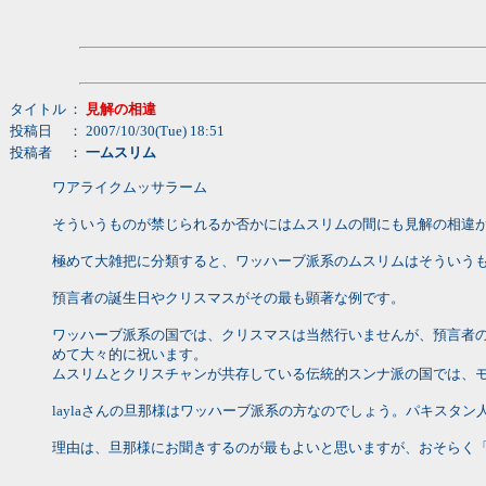
タイトル
：
見解の相違
投稿日
： 2007/10/30(Tue) 18:51
投稿者
：
一ムスリム
ワアライクムッサラーム
そういうものが禁じられるか否かにはムスリムの間にも見解の相違
極めて大雑把に分類すると、ワッハーブ派系のムスリムはそういう
預言者の誕生日やクリスマスがその最も顕著な例です。
ワッハーブ派系の国では、クリスマスは当然行いませんが、預言者
めて大々的に祝います。
ムスリムとクリスチャンが共存している伝統的スンナ派の国では、
laylaさんの旦那様はワッハーブ派系の方なのでしょう。パキスタン
理由は、旦那様にお聞きするのが最もよいと思いますが、おそらく