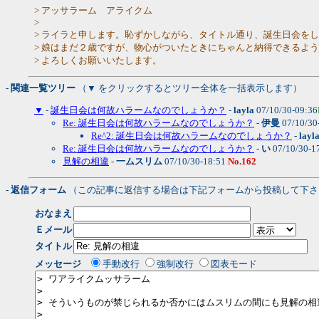
> アッサラーム アライクム
>
> ライラと申します。恥ずかしながら、タイトル通り、誕生日会を
> 娘はまだ２歳ですが、物心がついたときにちゃんと納得できるよ
> よろしくお願いいたします。
- 関連一覧ツリー
（▼ をクリックするとツリー全体を一括表示します）
▼
-
誕生日会は何故ハラームなのでしょうか？
-
layla
07/10/30-09:36
Re: 誕生日会は何故ハラームなのでしょうか？
-
伊曼
07/10/30
Re^2: 誕生日会は何故ハラームなのでしょうか？
-
layl
Re: 誕生日会は何故ハラームなのでしょうか？
-
い
07/10/30-1
見解の相違
-
一ムスリム
07/10/30-18:51
No.162
- 返信フォーム
（この記事に返信する場合は下記フォームから投稿して下さ
おなまえ
Ｅメール
タイトル
メッセージ
手動改行
強制改行
図表モード