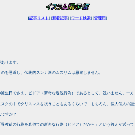
[
記事リスト
] [
新着記事
] [
ワード検索
] [
管理用
]
があります。
ものを忌避し、伝統的スンナ派のムスリムは忌避しません。
の誕生日でさえ、ビドア（新奇な逸脱行為）であるとして、祝いません。一方
モスクの中でクリスマスを祝うこともあるくらいで、もちろん、個人個人の誕
人ですか？
「異教徒の行為を真似ての新奇な行為（ビドア）だから」という答えが返って