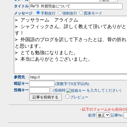
タイトル
メッセージ
手動改行
強制改行
図表モード
参照先
暗証キー
(英数字で8文字以内)
投稿キー
（投稿時
を入力してください）
プレビュー
- 以下のフォームから自分
処理
記事No