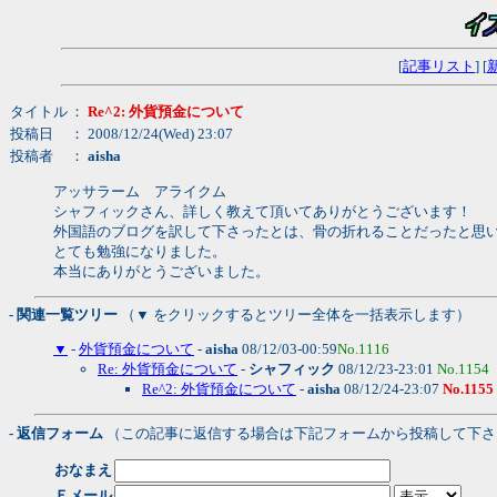
[
記事リスト
] [
タイトル
：
Re^2: 外貨預金について
投稿日
： 2008/12/24(Wed) 23:07
投稿者
：
aisha
アッサラーム アライクム
シャフィックさん、詳しく教えて頂いてありがとうございます！
外国語のブログを訳して下さったとは、骨の折れることだったと思
とても勉強になりました。
本当にありがとうございました。
- 関連一覧ツリー
（▼ をクリックするとツリー全体を一括表示します）
▼
-
外貨預金について
-
aisha
08/12/03-00:59
No.1116
Re: 外貨預金について
-
シャフィック
08/12/23-23:01
No.1154
Re^2: 外貨預金について
-
aisha
08/12/24-23:07
No.1155
- 返信フォーム
（この記事に返信する場合は下記フォームから投稿して下さ
おなまえ
Ｅメール