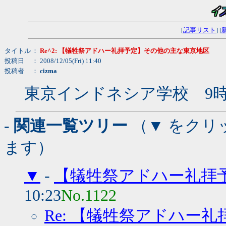
[
記事リスト
] [
タイトル
：
Re^2: 【犠牲祭アドハー礼拝予定】その他の主な東京地区
投稿日
： 2008/12/05(Fri) 11:40
投稿者
：
cizma
東京インドネシア学校 9
- 関連一覧ツリー
（▼ をクリ
ます）
▼
-
【犠牲祭アドハー礼拝
10:23
No.1122
Re: 【犠牲祭アドハー