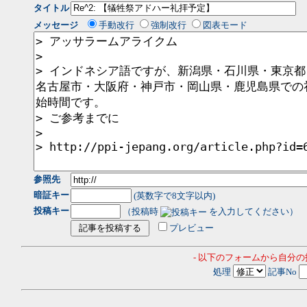
タイトル
メッセージ
手動改行
強制改行
図表モード
参照先
暗証キー
(英数字で8文字以内)
投稿キー
（投稿時
を入力してください）
プレビュー
- 以下のフォームから自分
処理
記事No