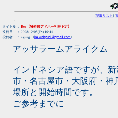
[
記事リスト
] [
タイトル
：
Re: 【犠牲祭アドハー礼拝予定】
投稿日
： 2008/12/05(Fri) 19:44
投稿者
：
agung
<
ka.wahyudi@gmail.com
>
アッサラームアライクム
インドネシア語ですが、新
市・名古屋市・大阪府・神
場所と開始時間です。
ご参考までに