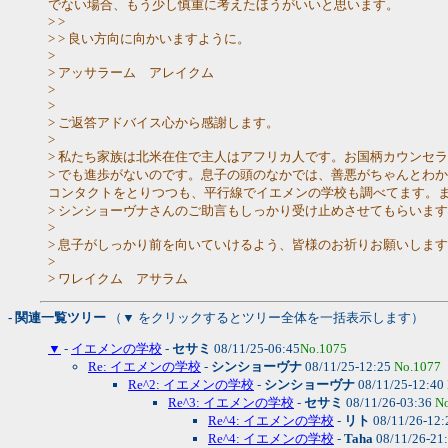
でない場合、もう少し慎重に考えたほうがいいと思います。
> >
> > 良い方向に向かいますように。
>
> アッサラーム アレイクム
>
>
> ご返答アドバイス心から感謝します。
>
> 私たち家族は北米在住で主人はアフリカ人です。お国柄カウンセ
> でも進歩がないのです。息子の頭のなかでは、善悪がちゃんとわ
コンタクトをとりつつも、平行線でイエメンの学校も調べてます。
> シンショーヴナさんのご助言もしっかり受け止めさせてもらいま
>
> 息子がしっかり前を向いていけるよう、皆様のお祈りお願いしま
>
> ワレイクム アサラム
- 関連一覧ツリー
（▼ をクリックするとツリー全体を一括表示します）
▼
-
イエメンの学校
-
セサミ
08/11/25-06:45
No.1075
Re: イエメンの学校
-
シンショーヴナ
08/11/25-12:25
No.1077
Re^2: イエメンの学校
-
シンショーヴナ
08/11/25-12:40
Re^3: イエメンの学校
-
セサミ
08/11/26-03:36
N
Re^4: イエメンの学校
-
リト
08/11/26-12
Re^4: イエメンの学校
-
Taha
08/11/26-21