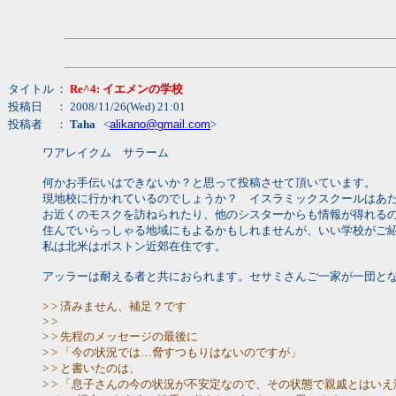
タイトル
：
Re^4: イエメンの学校
投稿日
： 2008/11/26(Wed) 21:01
投稿者
：
Taha
<
alikano@gmail.com
>
ワアレイクム サラーム
何かお手伝いはできないか？と思って投稿させて頂いています。
現地校に行かれているのでしょうか？ イスラミックスクールはあ
お近くのモスクを訪ねられたり、他のシスターからも情報が得れる
住んでいらっしゃる地域にもよるかもしれませんが、いい学校がご
私は北米はボストン近郊在住です。
アッラーは耐える者と共におられます。セサミさんご一家が一団と
> > 済みません、補足？です
> >
> > 先程のメッセージの最後に
> > 「今の状況では…脅すつもりはないのですが」
> > と書いたのは、
> > 「息子さんの今の状況が不安定なので、その状態で親戚とは