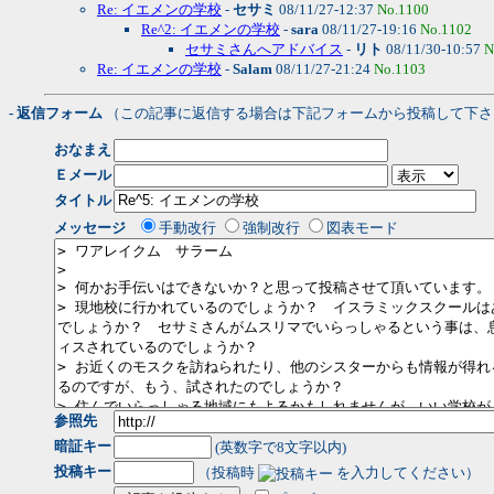
Re: イエメンの学校
-
セサミ
08/11/27-12:37
No.1100
Re^2: イエメンの学校
-
sara
08/11/27-19:16
No.1102
セサミさんへアドバイス
-
リト
08/11/30-10:57
N
Re: イエメンの学校
-
Salam
08/11/27-21:24
No.1103
- 返信フォーム
（この記事に返信する場合は下記フォームから投稿して下さ
おなまえ
Ｅメール
タイトル
メッセージ
手動改行
強制改行
図表モード
参照先
暗証キー
(英数字で8文字以内)
投稿キー
（投稿時
を入力してください）