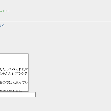
o.1110
い）