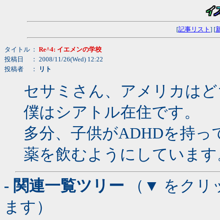
[
記事リスト
] [
タイトル
：
Re^4: イエメンの学校
投稿日
： 2008/11/26(Wed) 12:22
投稿者
：
リト
セサミさん、アメリカはど
僕はシアトル在住です。
多分、子供がADHDを持
薬を飲むようにしています
- 関連一覧ツリー
（▼ をクリ
ます）