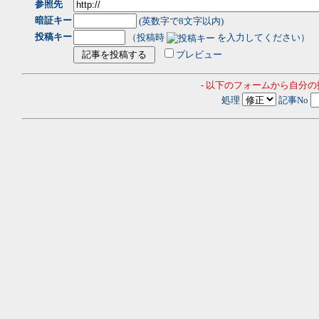
参照先
暗証キー
(英数字で8文字以内)
投稿キー
（投稿時
を入力してください）
プレビュー
- 以下のフォームから自分
処理
記事No