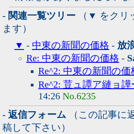
- 関連一覧ツリー
（▼ をクリ
ます）
▼
-
中東の新聞の価格
-
放
Re: 中東の新聞の価格
-
S
Re^2: 中東の新聞の価
Re^2: 荳ュ譚ア縺
14:26
No.6235
- 返信フォーム
（この記事に
稿して下さい）