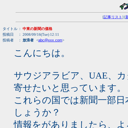
[
記事リスト
] [
タイトル
：
中東の新聞の価格
投稿日
： 2008/09/16(Tue) 12:11
投稿者
：
放浪者
<
abc@xxx.com
>
こんにちは。
サウジアラビア、UAE、
寄せたいと思っています。
これらの国では新聞一部日
しょうか？
情報をがありましたら、よ