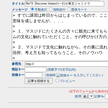
タイトル
メッセージ
手動改行
強制改行
図表モード
参照先
暗証キー
(英数字で8文字以内)
投稿キー
（投稿時
を入力してください）
プレビュー
- 以下のフォームから自分
処理
記事No