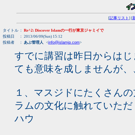
[
記事リスト
] [
タイトル
：
Re^2: Discover Islamの一行が東京ジャミイで
投稿日
： 2013/06/09(Sun) 15:12
投稿者
：
あぶ管理人
<
info@islamjp.com
>
すでに講習は昨日からはじ
ても意味を成しませんが、
１、マスジドにたくさんの
ラムの文化に触れていただ
ハウ