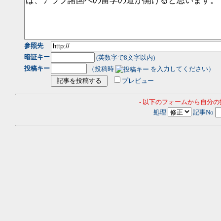
参照先
暗証キー
(英数字で8文字以内)
投稿キー
（投稿時
を入力してください）
プレビュー
- 以下のフォームから自分
処理
記事No