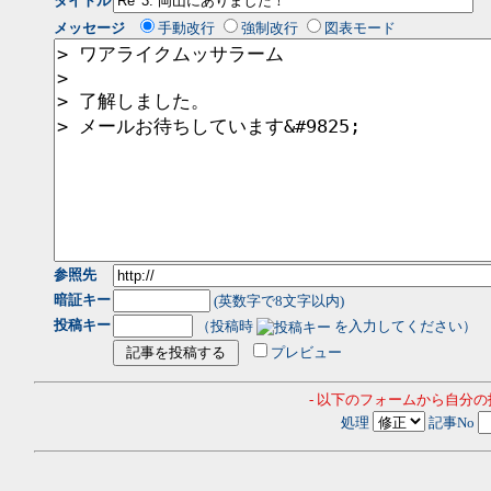
タイトル
メッセージ
手動改行
強制改行
図表モード
参照先
暗証キー
(英数字で8文字以内)
投稿キー
（投稿時
を入力してください）
プレビュー
- 以下のフォームから自分
処理
記事No