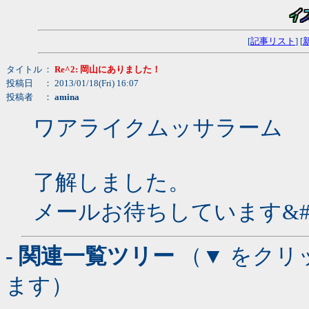
[
記事リスト
] [
タイトル
：
Re^2: 岡山にありました！
投稿日
： 2013/01/18(Fri) 16:07
投稿者
：
amina
ワアライクムッサラーム
了解しました。
メールお待ちしています&#98
- 関連一覧ツリー
（▼ をクリ
ます）