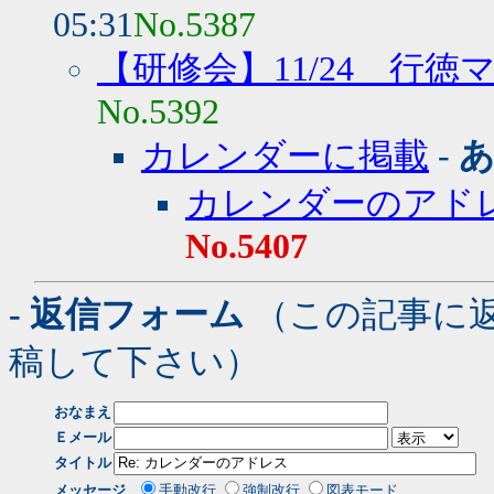
05:31
No.5387
【研修会】11/24 行徳
No.5392
カレンダーに掲載
-
カレンダーのアド
No.5407
- 返信フォーム
（この記事に
稿して下さい）
おなまえ
Ｅメール
タイトル
メッセージ
手動改行
強制改行
図表モード