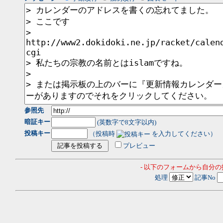
参照先
暗証キー
(英数字で8文字以内)
投稿キー
（投稿時
を入力してください）
プレビュー
- 以下のフォームから自分
処理
記事No