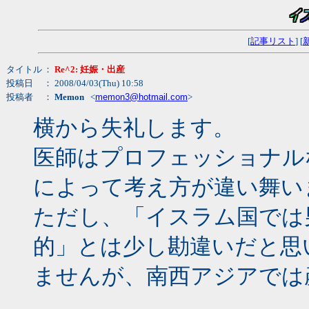
[
記事リスト
] [
タイトル
：
Re^2: 妊娠・出産
投稿日
： 2008/04/03(Thu) 10:58
投稿者
：
Memon
<
memon3@hotmail.com
>
横から失礼します。
医師はプロフェッショナル
によって考え方が違い舞い
ただし、「イスラム国では
的」とは少し勘違いだと思
ませんが、南西アジアでは