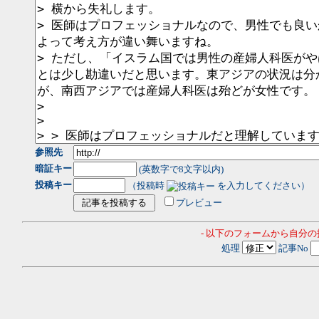
参照先
暗証キー
(英数字で8文字以内)
投稿キー
（投稿時
を入力してください）
プレビュー
- 以下のフォームから自分
処理
記事No