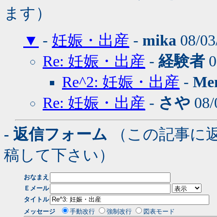
ます）
▼
-
妊娠・出産
-
mika
08/03
Re: 妊娠・出産
-
経験者
0
Re^2: 妊娠・出産
-
Me
Re: 妊娠・出産
-
さや
08/
- 返信フォーム
（この記事に
稿して下さい）
おなまえ
Ｅメール
タイトル
メッセージ
手動改行
強制改行
図表モード