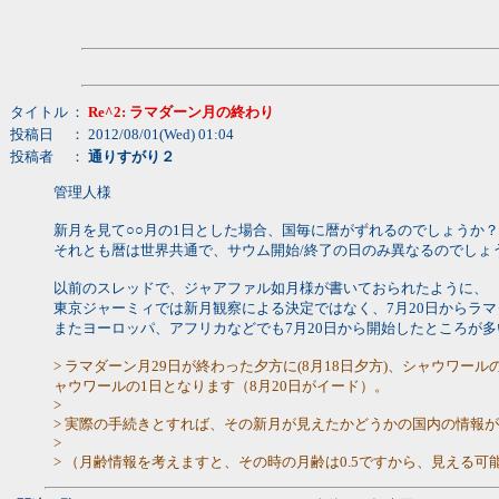
タイトル
：
Re^2: ラマダーン月の終わり
投稿日
： 2012/08/01(Wed) 01:04
投稿者
：
通りすがり２
管理人様
新月を見て○○月の1日とした場合、国毎に暦がずれるのでしょうか？
それとも暦は世界共通で、サウム開始/終了の日のみ異なるのでしょ
以前のスレッドで、ジャアファル如月様が書いておられたように、
東京ジャーミィでは新月観察による決定ではなく、7月20日からラ
またヨーロッパ、アフリカなどでも7月20日から開始したところが
> ラマダーン月29日が終わった夕方に(8月18日夕方)、シャウワ
ャウワールの1日となります（8月20日がイード）。
>
> 実際の手続きとすれば、その新月が見えたかどうかの国内の情報
>
> （月齢情報を考えますと、その時の月齢は0.5ですから、見える可