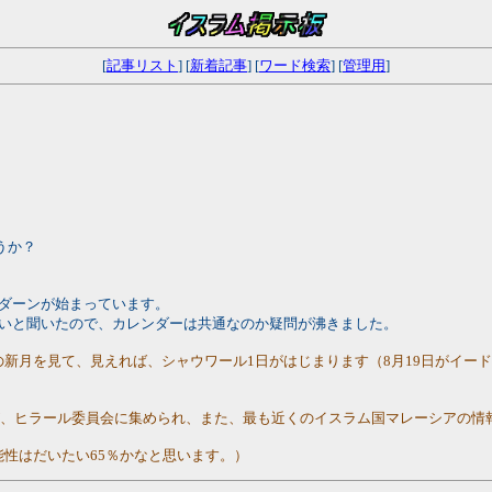
[
記事リスト
] [
新着記事
] [
ワード検索
] [
管理用
]
うか？
マダーンが始まっています。
多いと聞いたので、カレンダーは共通なのか疑問が沸きました。
ールの新月を見て、見えれば、シャウワール1日がはじまります（8月19日がイ
が、ヒラール委員会に集められ、また、最も近くのイスラム国マレーシアの情
能性はだいたい65％かなと思います。）