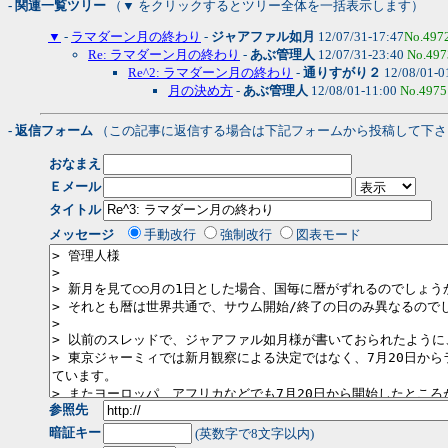
- 関連一覧ツリー
（▼ をクリックするとツリー全体を一括表示します）
▼
-
ラマダーン月の終わり
-
ジャアファル如月
12/07/31-17:47
No.497
Re: ラマダーン月の終わり
-
あぶ管理人
12/07/31-23:40
No.497
Re^2: ラマダーン月の終わり
-
通りすがり２
12/08/01-0
月の決め方
-
あぶ管理人
12/08/01-11:00
No.4975
- 返信フォーム
（この記事に返信する場合は下記フォームから投稿して下さ
おなまえ
Ｅメール
タイトル
メッセージ
手動改行
強制改行
図表モード
参照先
暗証キー
(英数字で8文字以内)