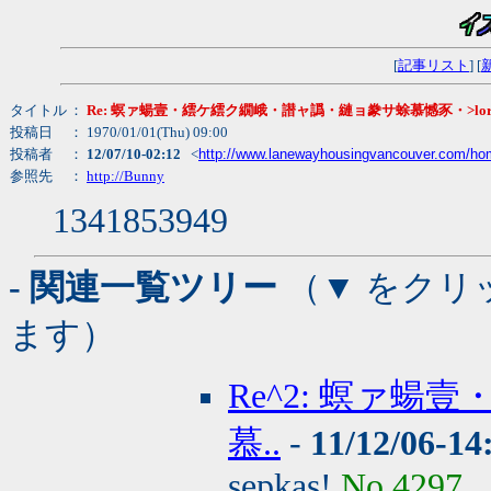
[
記事リスト
] [
タイトル
：
Re: 螟ァ蝪壹・繧ケ繧ク繝峨・譛ャ譌・縺ョ豢サ蜍慕憾豕・>lorena@l
投稿日
： 1970/01/01(Thu) 09:00
投稿者
：
12/07/10-02:12
<
http://www.lanewayhousingvancouver.com/ho
参照先
：
http://Bunny
1341853949
- 関連一覧ツリー
（▼ をクリ
ます）
Re^2: 螟ァ
慕..
-
11/12/06-14
sepkas!
No.4297