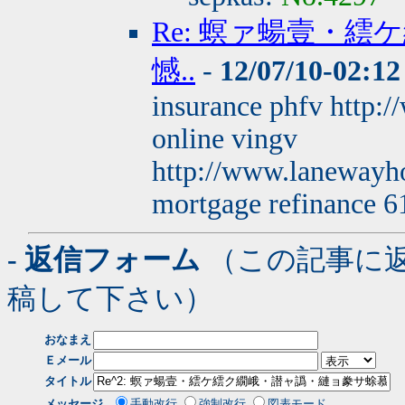
Re: 螟ァ蝪壹・
憾..
-
12/07/10-02:12
insurance phfv http
online vingv
http://www.lanewayh
mortgage refinance 
- 返信フォーム
（この記事に
稿して下さい）
おなまえ
Ｅメール
タイトル
メッセージ
手動改行
強制改行
図表モード