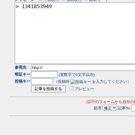
参照先
暗証キー
(英数字で8文字以内)
投稿キー
（投稿時
を入力してください）
プレビュー
- 以下のフォームから自分
処理
記事No